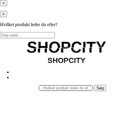
×
×
Hvilket produkt leder du efter?
Søg
efter:
SHOPCITY
SHOPCITY
SHOPCITY
SHOPCITY
Søg