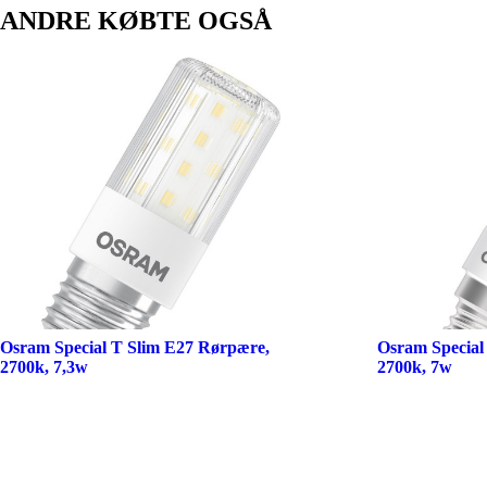
ANDRE KØBTE OGSÅ
Osram Special T Slim E27 Rørpære,
Osram Special
2700k, 7,3w
2700k, 7w