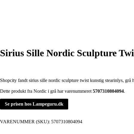
Sirius Sille Nordic Sculpture Tw
Shopcity fandt sirius sille nordic sculpture twist kunstig stearinlys, gr
Dette produkt fra Nordic i grå har varenummeret
5707310804094
.
Se prisen hos Lampeguru.dk
VARENUMMER (SKU):
5707310804094