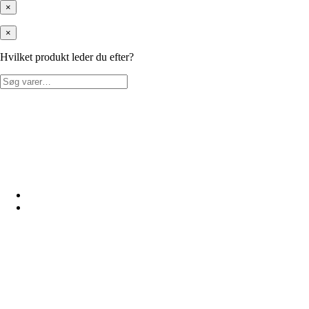
×
×
Hvilket produkt leder du efter?
Søg
efter: