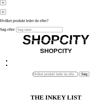
×
×
Hvilket produkt leder du efter?
Søg efter:
SHOPCITY
SHOPCITY
SHOPCITY
SHOPCITY
Søg
THE INKEY LIST