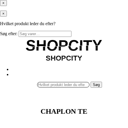
×
×
Hvilket produkt leder du efter?
Søg efter:
SHOPCITY
SHOPCITY
SHOPCITY
SHOPCITY
Søg
CHAPLON TE